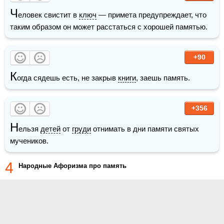
Ч
еловек свистит в 
ключ
 — примета предупреждает, что 
таким образом он может расстаться с хорошей памятью.
+90
К
огда сядешь есть, не закрыв 
книги
, заешь память.
+356
Н
ельзя 
детей
 от 
груди
 отнимать в дни памяти святых 
мучеников.
4
Народные Афоризма про память