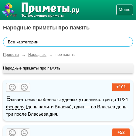
Меню
Народные приметы про память
Все картегории
→
→
Приметы
Народные
про память
Народные приметы про память
+101
Б
ывает семь особенно студеных 
утренника
: три до 11/24 
февраля
 (день памяти Власия), один — во Власьев день, 
три после Власьева дня.
+52