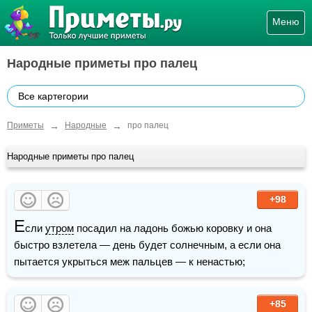
Меню
Народные приметы про палец
Все картегории
→
→
Приметы
Народные
про палец
Народные приметы про палец
+98
Е
сли 
утром
 посадил на ладонь божью коровку и она 
быстро взлетела — день будет солнечным, а если она 
пытается укрыться меж пальцев — к ненастью;
+85