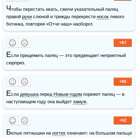
Ч
тобы перестать икать, смочи указательный палец 
правой 
руки
 слюной и трижды перекрести 
носок
 левого 
ботинка, повторяя «Отче наш» наоборот.
+87
Е
сли прищемить палец — это предвещает неприятный 
сюрприз. 
+86
Е
сли 
девушка
 перед 
Новым годом
 порежет палец — в 
наступающем году она выйдет 
замуж
.
+62
Б
елые пятнышки на 
ногтях
 означают: на большом пальце 