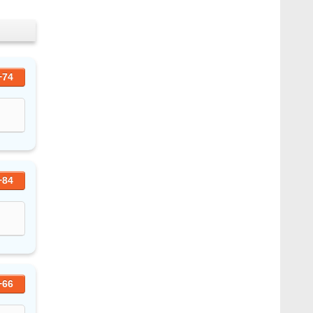
+74
+84
+66