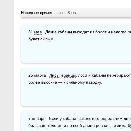
Народные приметы про кабана
31 
мая
   Дикие кабаны выходят из болот и надолго 
будет сырым. 
25 марта   
Лисы
 и 
зайцы
, лоси и кабаны перебирают
более высокие — к сильному паводку.
7 января   Если у кабана, заколотого перед этим днем, поджелудочная железа будет 
большая, 
толстая
 и по всей длине ровная, то 
зима
 б