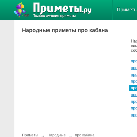
Примет
Народные приметы про кабана
На
са
со
пр
про
пр
пр
пр
про
пр
про
пр
→
→
Приметы
Народные
про кабана