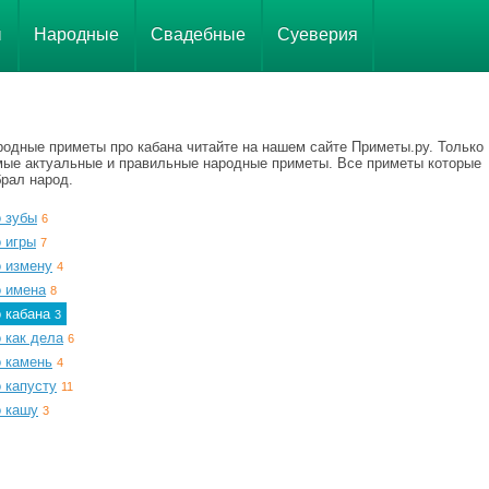
ы
Народные
Свадебные
Суеверия
родные приметы про кабана читайте на нашем сайте Приметы.ру. Только
мые актуальные и правильные народные приметы. Все приметы которые
брал народ.
о зубы
6
 игры
7
о измену
4
о имена
8
о кабана
3
 как дела
6
о камень
4
 капусту
11
о кашу
3