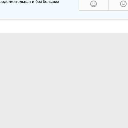
частых оттепелей; если же тонкая и короткая, то непродолжительная и без больших 