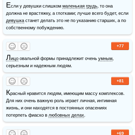
Е
сли у девушки слишком 
маленькая
грудь
, то она 
должна не врастяжку, а глотками; лучше всего будет, если 
девушка
 станет делать это не по указанию старших, а по 
собственному побуждению.
+77
Л
ицо
 овальной формы принадлежит очень 
умным
, 
серьезным и надежным людям.
+81
К
расный нравится людям, имеющим массу комплексов. 
Для них очень важную роль играет личная, интимная 
жизнь, и они находятся в постоянных опасениях 
потерпеть фиаско в 
любовных
делах
.
+69