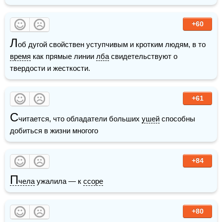
+60
Л
об дугой свойствен уступчивым и кротким людям, в то 
время
 как прямые линии 
лба
 свидетельствуют о 
твердости и жесткости.
+61
С
читается, что обладатели больших 
ушей
 способны 
добиться в жизни многого
+84
П
чела
 ужалила — к 
ссоре
+80