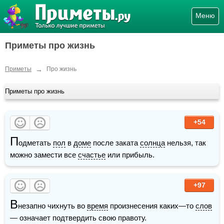
Меню
Приметы про жизнь
→
Приметы
Про жизнь
Приметы про жизнь
+54
П
одметать 
пол
 в 
доме
 после заката 
солнца
 нельзя, так 
можно замести все 
счастье
 или прибыль.
+97
В
незапно чихнуть во 
время
 произнесения каких—то 
слов
— означает подтвердить свою правоту.