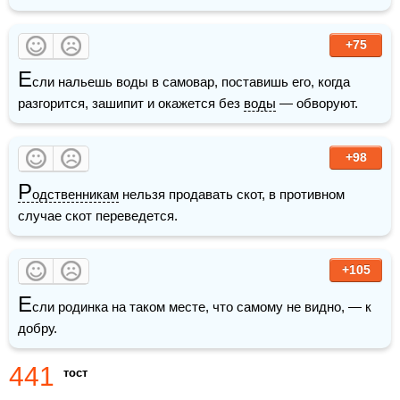
+75
Е
сли нальешь воды в самовар, поставишь его, когда 
разгорится, зашипит и окажется без 
воды
 — обворуют.
+98
Р
одственникам
 нельзя продавать скот, в противном 
случае скот переведется.
+105
Е
сли родинка на таком месте, что самому не видно, — к 
добру.
441
тост