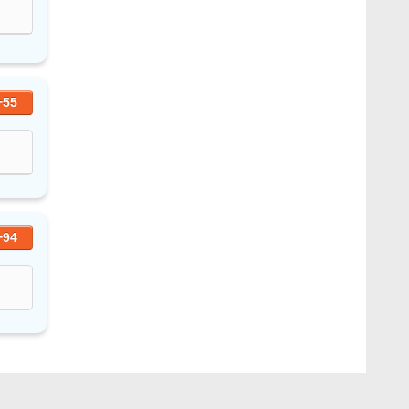
+55
+94