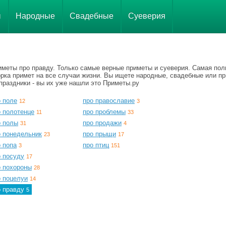
ы
Народные
Свадебные
Суеверия
иметы про правду. Только самые верные приметы и суеверия. Самая пол
орка примет на все случаи жизни. Вы ищете народные, свадебные или п
праздники - вы их уже нашли это Приметы.ру
о поле
про православие
12
3
о полотенце
про проблемы
11
33
о полы
про продажи
31
4
о понедельник
про прыщи
23
17
 попа
про птиц
3
151
о посуду
17
о похороны
28
о поцелуи
14
о правду
5