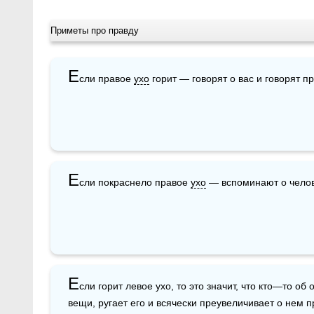
Приметы про правду
Е
сли правое 
ухо
 горит — говорят о вас и говорят пр
Е
сли покраснело правое 
ухо
 — вспоминают о челов
Е
сли горит левое ухо, то это значит, что кто—то об
вещи, ругает его и всячески преувеличивает о нем 