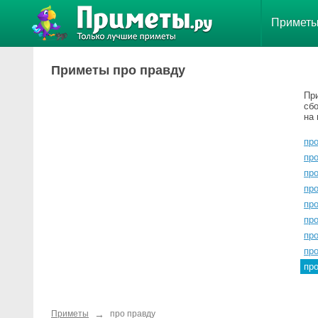
Примет
Приметы про правду
Пр
сб
на 
пр
пр
пр
пр
про
пр
пр
пр
пр
→
Приметы
про правду