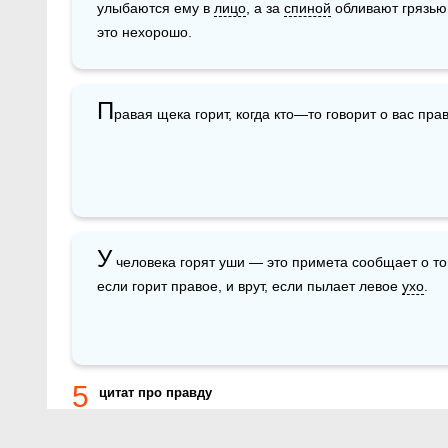
улыбаются ему в 
лицо
, а за 
спиной
 обливают грязью
это нехорошо.
П
равая щека горит, когда кто—то говорит о вас прав
У
 человека горят уши — это примета сообщает о том
если горит правое, и врут, если пылает левое 
ухо
.
5
цитат про правду