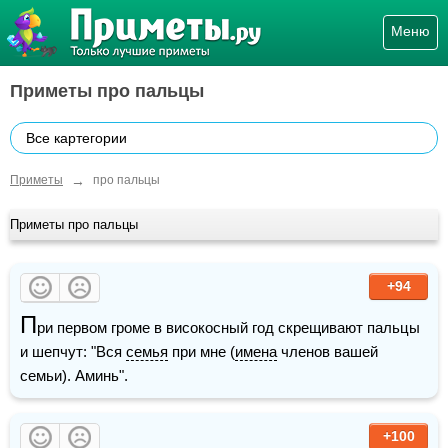
Меню
Приметы про пальцы
Все картегории
→
Приметы
про пальцы
Приметы про пальцы
+94
П
ри первом громе в високосный год скрещивают пальцы 
и шепчут: "Вся 
семья
 при мне (
имена
 членов вашей 
семьи). Аминь".
+100