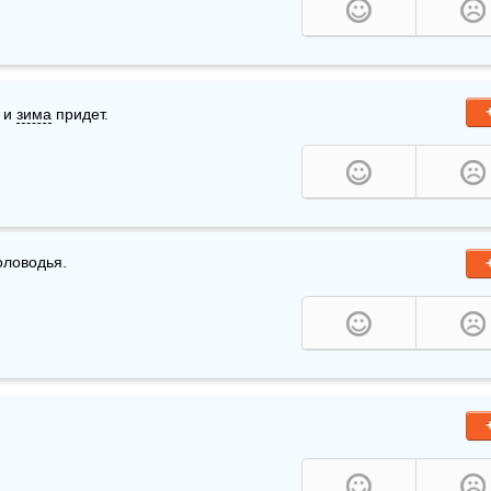
 и 
зима
 придет.
оловодья.