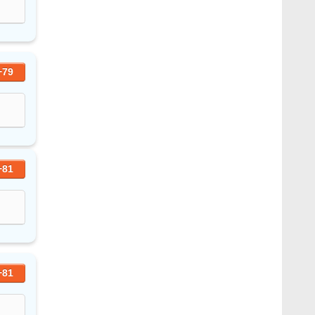
+79
+81
+81