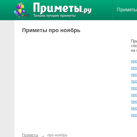
Примет
Приметы про ноябрь
Пр
сб
на 
пр
про
пр
про
про
пр
про
про
про
→
Приметы
про ноябрь