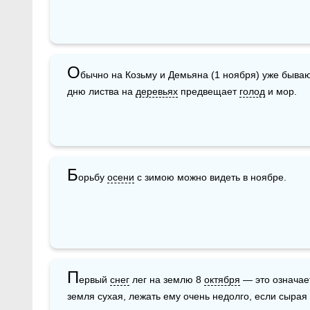
О
бычно на Козьму и Демьяна (1 ноября) уже быва
дню листва на 
деревьях
 предвещает 
голод
 и мор.
Б
орьбу 
осени
 с зимою можно видеть в ноябре.
П
ервый 
снег
 лег на землю 8 
октября
 — это означае
земля сухая, лежать ему очень недолго, если сырая