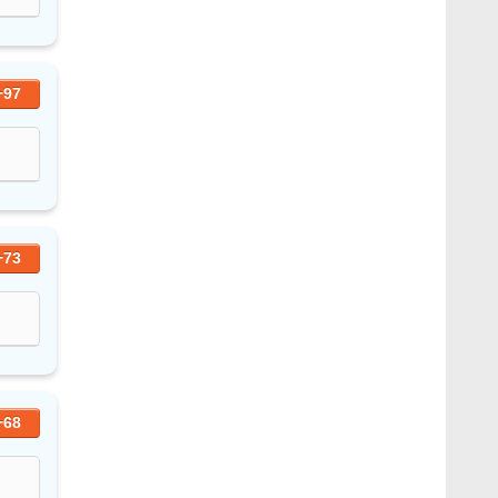
+97
+73
+68