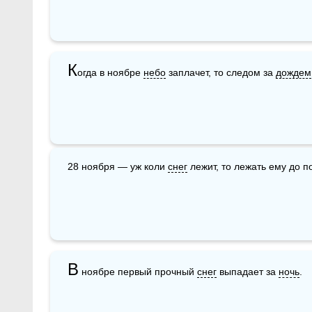
К
огда в ноябре 
небо
 заплачет, то следом за 
дождем
28 ноября — уж коли 
снег
 лежит, то лежать ему до п
В
 ноябре первый прочный 
снег
 выпадает за 
ночь
.