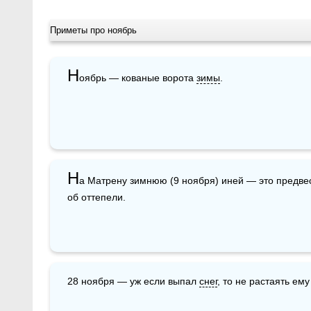
Приметы про ноябрь
Н
оябрь — кованые ворота 
зимы
.
Н
а Матрену зимнюю (9 ноября) иней — это предвес
об оттепели.
28 ноября — уж если выпал 
снег
, то не растаять ему