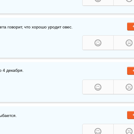
та говорит, что хорошо уродит овес.
о 4 декабря.
ыбается.