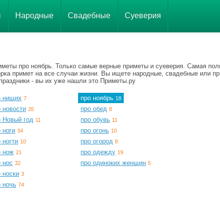
ы
Народные
Свадебные
Суеверия
иметы про ноябрь. Только самые верные приметы и суеверия. Самая пол
орка примет на все случаи жизни. Вы ищете народные, свадебные или п
праздники - вы их уже нашли это Приметы.ру
о нищих
про ноябрь
7
18
 новости
про обед
26
8
о Новый год
про обувь
11
11
 ноги
про огонь
34
10
 ногти
про огород
10
8
о нож
про одежду
21
19
 нос
про одиноких женщин
32
5
 носки
3
 ночь
74