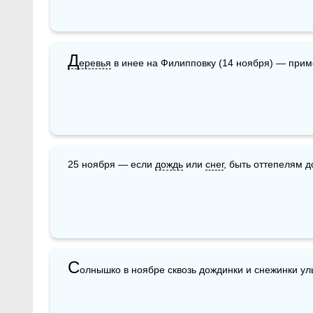
Д
еревья
 в инее на Филипповку (14 ноября) — приме
25 ноября — если 
дождь
 или 
снег
, быть оттепелям д
С
олнышко в ноябре сквозь дождинки и снежинки ул