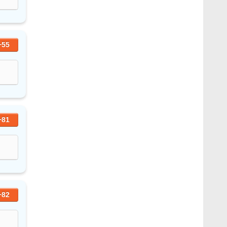
+55
+81
+82