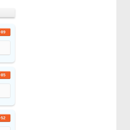
+89
+85
+52