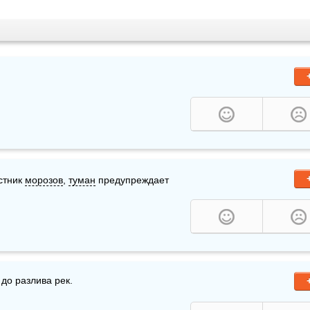
тник 
морозов
, 
туман
 предупреждает 
 до разлива рек.