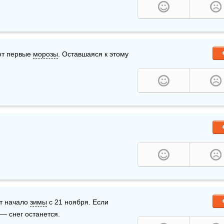
ют первые 
морозы
. Оставшаяся к этому 
т начало 
зимы
 с 21 ноября. Если 
 — снег останется.