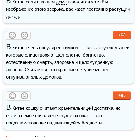
В
 Китае если в вашем 
доме
 находится хотя бы 
изображение этого зверька, вас ждет постоянно растущий 
доход.
+68
В
 Китае очень популярен символ — пять летучих мышей, 
которые олицетворяют долголетие, богатство, 
естественную 
смерть
, 
здоровье
 и целомудренную 
любовь
. Считается, что красные летучие мыши 
отпугивают злых демонов.
+85
В
 Китае кошку считают хранительницей достатка, но 
если в 
семье
 появляется чужая 
кошка
 — это 
предзнаменование надвигающейся бедности.