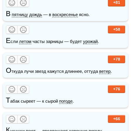
+81
В
пятницу
дождь
 — в 
воскресенье
 ясно.
+58
Е
сли 
летом
 часты зарницы — будет 
урожай
.
+78
О
ткуда лучи звезд кажутся длиннее, оттуда 
ветер
.
+76
Т
абак сыреет — к сырой 
погоде
.
+66
К
укушки
 поют — предвещают хорошую 
погоду
.