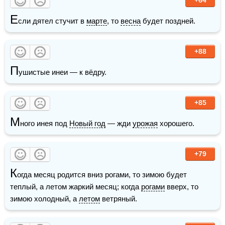
Е
сли дятел стучит в 
марте
, то 
весна
 будет поздней.
+88
П
ушистые инеи — к вёдру.
+85
М
ного инея под 
Новый год
 — жди 
урожая
 хорошего.
+79
К
огда месяц родится вниз рогами, то зимою будет 
теплый, а летом жаркий месяц; когда 
рогами
 вверх, то 
зимою холодный, а 
летом
 ветряный.