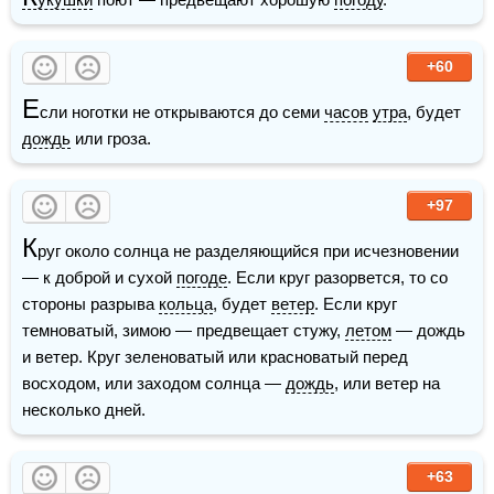
+60
Е
сли ноготки не открываются до семи 
часов
утра
, будет 
дождь
 или гроза.
+97
К
руг около солнца не разделяющийся при исчезновении 
— к доброй и сухой 
погоде
. Если круг разорвется, то со 
стороны разрыва 
кольца
, будет 
ветер
. Если круг 
темноватый, зимою — предвещает стужу, 
летом
 — дождь 
и ветер. Круг зеленоватый или красноватый перед 
восходом, или заходом солнца — 
дождь
, или ветер на 
несколько дней.
+63