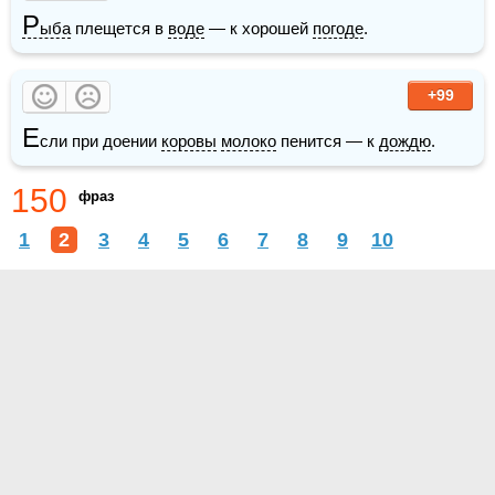
Р
ыба
 плещется в 
воде
 — к хорошей 
погоде
.
+99
Е
сли при доении 
коровы
молоко
 пенится — к 
дождю
.
150
фраз
1
2
3
4
5
6
7
8
9
10