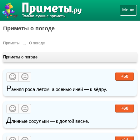
Меню
Приметы о погоде
→
Приметы
О погоде
Приметы о погоде
+50
Р
анняя роса 
летом
, а 
осенью
 иней — к вёдру.
+68
Д
линные сосульки — к долгой 
весне
.
+64