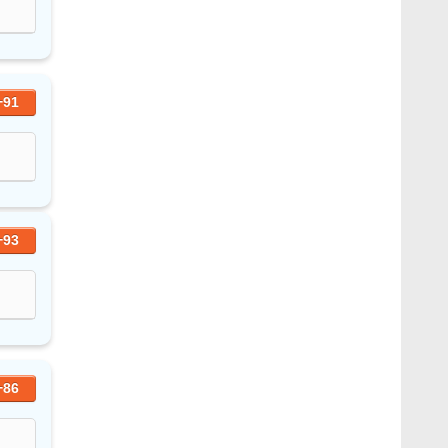
+91
+93
+86