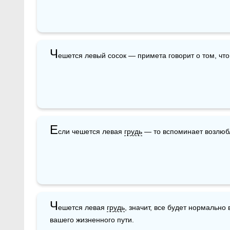
Ч
ешется левый сосок — примета говорит о том, что
Е
сли чешется левая 
грудь
 — то вспоминает возлюбл
Ч
ешется левая 
грудь
, значит, все будет нормально 
вашего жизненного пути.