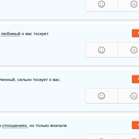
 
любимый
 о вас тоскует.
енный, сильно тоскует о вас.
в 
отношениях
, но только вначале 