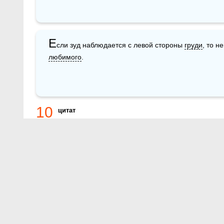
Е
сли зуд наблюдается с левой стороны 
груди
любимого
.
10
цитат