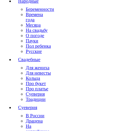
Народные
Беременности
Времена
года
Месяца
На свадьбу
О погоде
Пауки
Пол ребенка
Русские
Свадебные
Для жениха
Для невесты
Кольца
Про букет
Про платье
Суеверия
Традиции
Суеверия
В России
Драцена
На