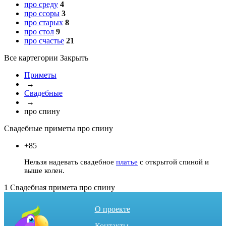
про среду
4
про ссоры
3
про старых
8
про стол
9
про счастье
21
Все картегории
Закрыть
Приметы
→
Свадебные
→
про спину
Свадебные приметы про спину
+85
Нельзя надевать свадебное
платье
с открытой спиной и
выше колен.
1
Cвадебная примета про спину
О проекте
Контакты