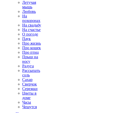
Летучая
мышь
Любовь
На
похоронах
На свадьбу
На счастье
О погоде
Паук
Про жизнь
Про кошек
Про птиц
Прыщ на
носу
Радуга
Рассыпать
соль
Сахар
Сверчок
Сережки
Цветы в
доме
Часы
Чешутся