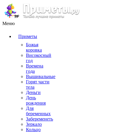
Меню
Приметы
Божья
коровка
Високосный
год
Времена
года
Вышивальные
Горят части
тела
Деньги
День
рождения
Для
беременных
Забеременеть
Зеркало
Кольцо