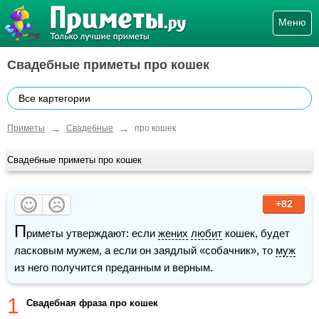
Меню
Свадебные приметы про кошек
Все картегории
→
→
Приметы
Свадебные
про кошек
Свадебные приметы про кошек
+82
П
риметы утверждают: если 
жених
любит
 кошек, будет 
ласковым мужем, а если он заядлый «собачник», то 
муж
из него получится преданным и верным.
1
Cвадебная фраза про кошек