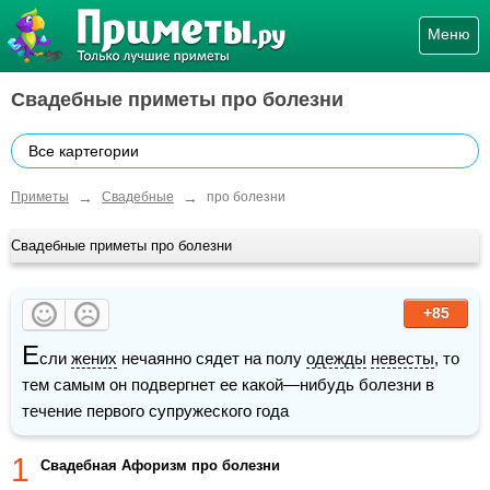
Меню
Свадебные приметы про болезни
Все картегории
→
→
Приметы
Свадебные
про болезни
Свадебные приметы про болезни
+85
Е
сли 
жених
 нечаянно сядет на полу 
одежды
невесты
, то 
тем самым он подвергнет ее какой—нибудь болезни в 
течение первого супружеского года
1
Cвадебная Афоризм про болезни