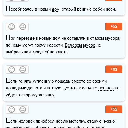
П
еребираясь в новый 
дом
, старый веник с собой неси.
+52
П
ри переезде в новый 
дом
 не оставляй в старом мусора: 
по нему могут порчу навести. 
Вечером
мусор
 не 
выбрасывай: могут обворовать.
+61
Е
сли гонять купленную лошадь вместе со своими 
лошадьми до пота и потную пустить к сену, то 
лошадь
 не 
уйдет к старому хозяину.
+52
Е
сли человек приобрел новую метелку, старую нужно 
непременно выбросить, иначе не избежать в 
доме