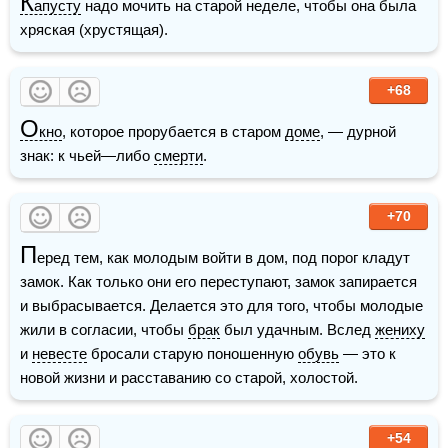
К
апусту
 надо мочить на старой неделе, чтобы она была 
хряская (хрустящая).
+68
О
кно
, которое прорубается в старом 
доме
, — дурной 
знак: к чьей—либо 
смерти
.
+70
П
еред тем, как молодым войти в дом, под порог кладут 
замок. Как только они его переступают, замок запирается 
и выбрасывается. Делается это для того, чтобы молодые 
жили в согласии, чтобы 
брак
 был удачным. Вслед 
жениху
и 
невесте
 бросали старую поношенную 
обувь
 — это к 
новой жизни и расставанию со старой, холостой.
+54