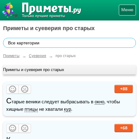
Меню
Приметы и суеверия про старых
Все картегории
→
→
Приметы
Суеверия
про старых
Приметы и суеверия про старых
+88
С
тарые веники следует выбрасывать в 
окно
, чтобы 
хищные 
птицы
 не хватали 
кур
.
+68