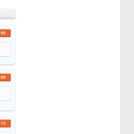
+95
+88
+73