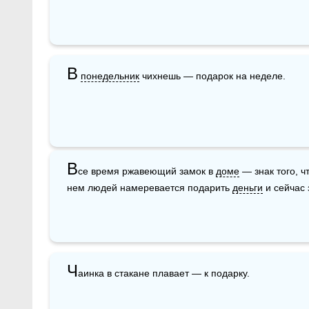
В
понедельник
 чихнешь — подарок на неделе.
В
се время ржавеющий замок в 
доме
 — знак того, ч
нем людей намеревается подарить 
деньги
 и сейчас
Ч
аинка в стакане плавает — к подарку.