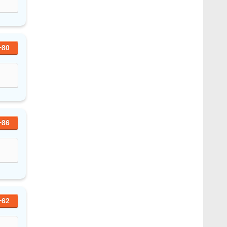
+80
+86
+62