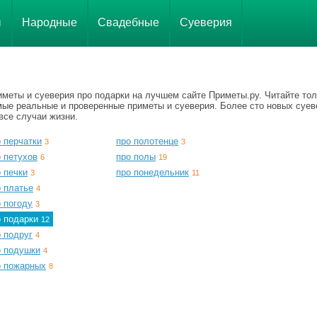
ы
Народные
Свадебные
Суеверия
иметы и суеверия про подарки на лучшем сайте Приметы.ру. Читайте тол
мые реальные и проверенные приметы и суеверия. Более сто новых суев
все случаи жизни.
 перчатки
про полотенце
3
3
 петухов
про полы
6
19
 печки
про понедельник
3
11
о платье
4
 погоду
3
о подарки
12
 подруг
4
о подушки
4
о пожарных
8