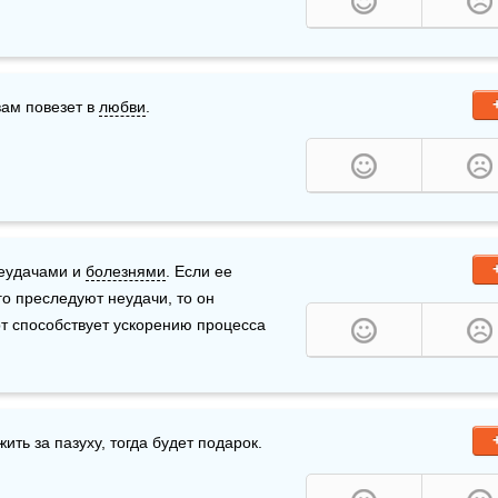
вам повезет в 
любви
.
еудачами и 
болезнями
. Если ее 
го преследуют неудачи, то он 
т способствует ускорению процесса 
ить за пазуху, тогда будет подарок.