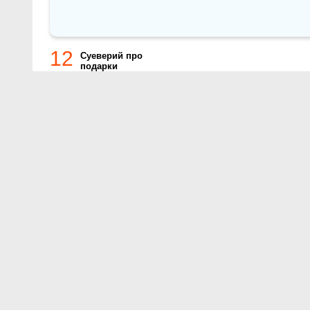
12
Суеверий про
подарки
О проекте
Контакты