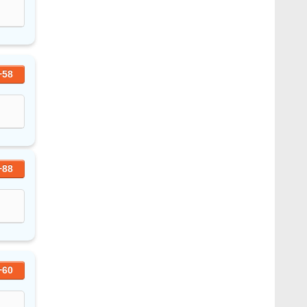
+58
+88
+60