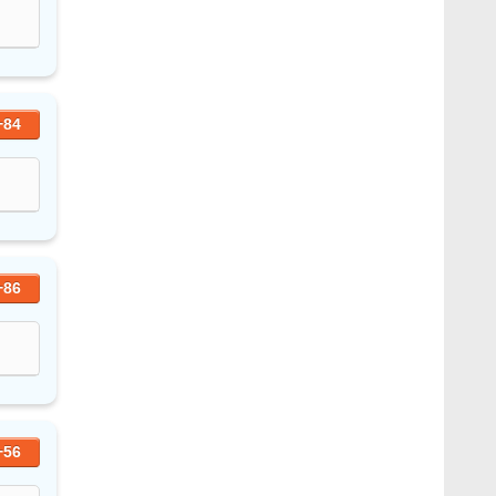
+84
+86
+56