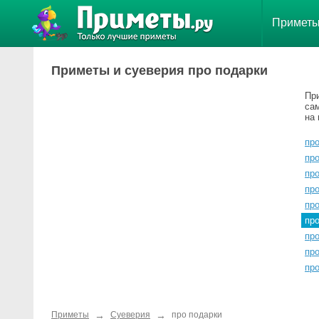
Примет
Приметы и суеверия про подарки
Пр
са
на 
про
про
про
пр
про
пр
про
пр
пр
→
→
Приметы
Суеверия
про подарки