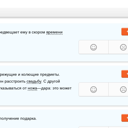
предвещает ему в скором 
времени
е режущие и колющие предметы. 
ен расстроить 
свадьбу
. С другой 
казываться от 
ножа
—дара: это может 
олучение подарка.