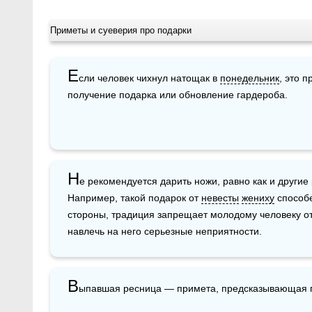
Приметы и суеверия про подарки
Е
сли человек чихнул натощак в 
понедельник
, это 
получение подарка или обновление гардероба.
Н
е рекомендуется дарить ножи, равно как и други
Например, такой подарок от 
невесты
жениху
 способ
стороны, традиция запрещает молодому человеку от
навлечь на него серьезные неприятности.
В
ыпавшая ресница — примета, предсказывающая п