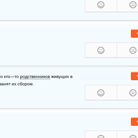
то кто—то 
родственников
 живущих в 
 занят их сбором.