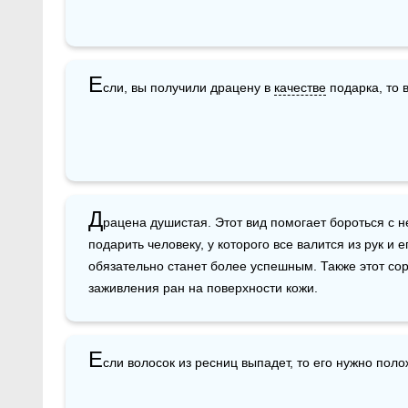
Е
сли, вы получили драцену в 
качестве
 подарка, то 
Д
рацена душистая. Этот вид помогает бороться с н
подарить человеку, у которого все валится из рук и е
обязательно станет более успешным. Также этот сор
заживления ран на поверхности кожи.
Е
сли волосок из ресниц выпадет, то его нужно полож