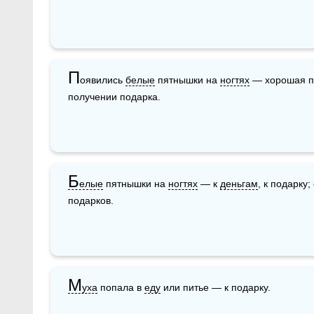
П
оявились 
белые
 пятнышки на 
ногтях
 — хорошая п
получении подарка.
Б
елые
 пятнышки на 
ногтях
 — к 
деньгам
, к подарку
подарков.
М
уха
 попала в 
еду
 или питье — к подарку.