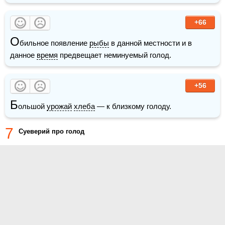
+66
О
бильное появление 
рыбы
 в данной местности и в 
данное 
время
 предвещает неминуемый голод.
+56
Б
ольшой 
урожай
хлеба
 — к близкому голоду.
7
Суеверий про голод