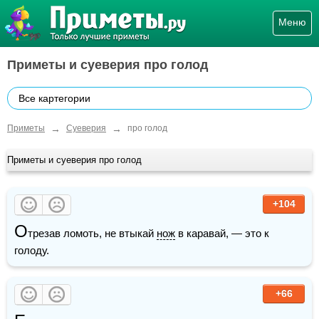
Меню
Приметы и суеверия про голод
Все картегории
→
→
Приметы
Суеверия
про голод
Приметы и суеверия про голод
+104
О
трезав ломоть, не втыкай 
нож
 в каравай, — это к 
голоду.
+66