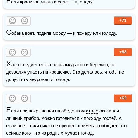
Е
сли кроликов много в селе — к голоду.
+71
С
обака
 воет, подняв морду — к 
пожару
 или голоду.
+83
Х
леб
 следует есть очень аккуратно и бережно, не 
дозволяя упасть ни крошечке. Это делалось, чтобы не 
допустить 
неурожая
 и голода.
+63
Е
сли при накрывании на обеденном 
столе
 оказался 
лишний прибор, можно готовиться к приходу 
гостей
. А 
если все—таки никто не пришел, примета сообщает, что 
сейчас кого—то из родных мучает голод.