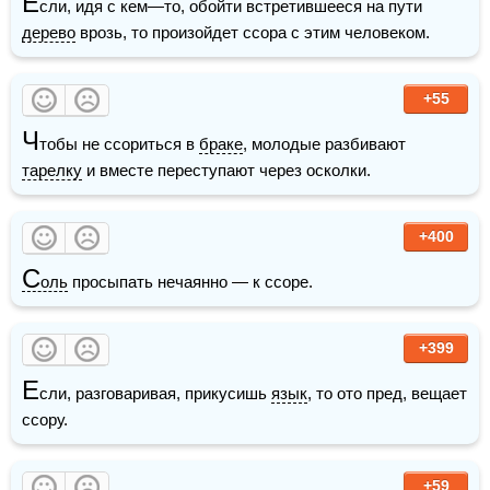
Е
сли, идя с кем—то, обойти встретившееся на пути 
дерево
 врозь, то произойдет ссора с этим человеком.
+55
Ч
тобы не ссориться в 
браке
, молодые разбивают 
тарелку
 и вместе переступают через осколки.
+400
С
оль
 просыпать нечаянно — к ссоре.
+399
Е
сли, разговаривая, прикусишь 
язык
, то ото пред, вещает 
ссору.
+59