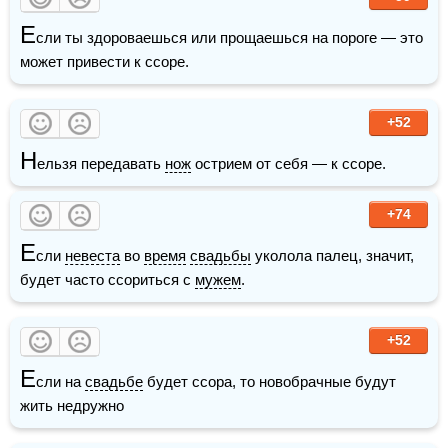
Е
сли ты здороваешься или прощаешься на пороге — это 
может привести к ссоре.
+52
Н
ельзя передавать 
нож
 острием от себя — к ссоре.
+74
Е
сли 
невеста
 во 
время
свадьбы
 уколола палец, значит, 
будет часто ссориться с 
мужем
.
+52
Е
сли на 
свадьбе
 будет ссора, то новобрачные будут 
жить недружно