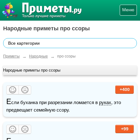
Меню
Народные приметы про ссоры
Все картегории
→
→
Приметы
Народные
про ссоры
Народные приметы про ссоры
+400
Е
сли буханка при разрезании ломается в 
руках
, это 
предвещает семейную ссору.
+99