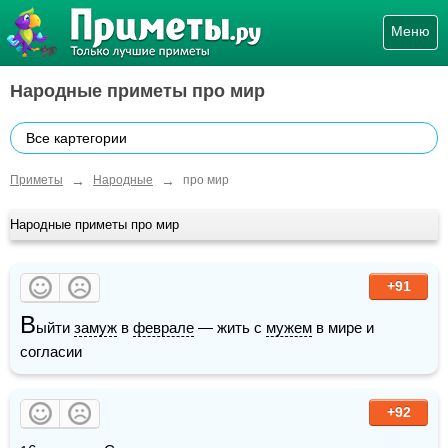
Меню
Народные приметы про мир
Все картегории
→
→
Приметы
Народные
про мир
Народные приметы про мир
+91
В
ыйти 
замуж
 в 
феврале
 — жить с 
мужем
 в мире и 
согласии
+92